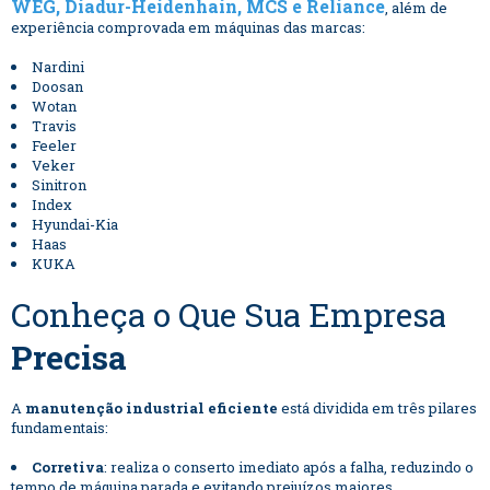
WEG, Diadur-Heidenhain, MCS e Reliance
, além de
experiência comprovada em máquinas das marcas:
Nardini
Doosan
Wotan
Travis
Feeler
Veker
Sinitron
Index
Hyundai-Kia
Haas
KUKA
Conheça o Que Sua Empresa
Precisa
A
manutenção industrial eficiente
está dividida em três pilares
fundamentais:
Corretiva
: realiza o conserto imediato após a falha, reduzindo o
tempo de máquina parada e evitando prejuízos maiores.