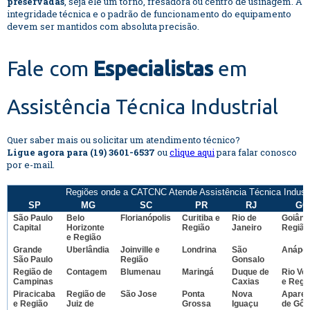
preservadas
, seja ele um torno, fresadora ou centro de usinagem. A
integridade técnica e o padrão de funcionamento do equipamento
devem ser mantidos com absoluta precisão.
Fale com
Especialistas
em
Assistência Técnica Industrial
Quer saber mais ou solicitar um atendimento técnico?
Ligue agora para (19) 3601-6537
ou
clique aqui
para falar conosco
por e-mail.
Regiões onde a CATCNC Atende Assistência Técnica Industr
SP
MG
SC
PR
RJ
GO
São Paulo
Belo
Florianópolis
Curitiba e
Rio de
Goiâni
Capital
Horizonte
Região
Janeiro
Região
e Região
Grande
Uberlândia
Joinville e
Londrina
São
Anápol
São Paulo
Região
Gonsalo
Região de
Contagem
Blumenau
Maringá
Duque de
Rio Ve
Campinas
Caxias
e Regi
Piracicaba
Região de
São Jose
Ponta
Nova
Aparec
e Região
Juiz de
Grossa
Iguaçu
de Gôi