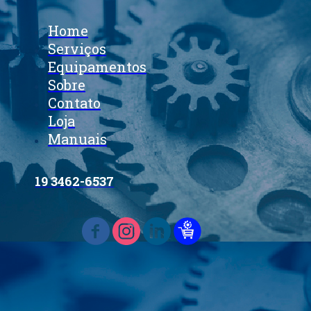
Home
Serviços
Equipamentos
Sobre
Contato
Loja
Manuais
19 3462-6537