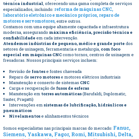
técnica industrial
, oferecendo uma gama completa de serviços
reforma de máquinas CNC,
especializados, incluindo:
laboratório eletrônico e mecânico próprios, reparo de
motores e servomotores
, entre outros.
Contamos com uma equipe altamente capacitada e infraestrutura
moderna, assegurando
máxima eficiência, precisão técnica e
confiabilidade
em cada intervenção.
Atendemos indústrias de pequeno, médio e grande porte
dos
setores de usinagem, ferramentaria e metalurgia,
com foco
especial em máquinas CNC
como tornos, centros de usinagem e
fresadoras. Nossos principais serviços incluem:
Revisão de
fontes
e fontes chaveada
Reparo de
servo motores
e motores elétricos industriais
Manutenção e conserto de sistemas
CNC
Carga e recuperação de
fusos de esferas
Manutenção em
torres automáticas
(Barufaldi, Duplomatic,
Sauter, Pragatti)
Intervenções em
sistemas de lubrificação, hidráulicos e
pneumáticos
Nivelamentos
e alinhamentos técnicos
Fanuc,
Somos especialistas nas principais marcas do mercado:
Siemens, Yaskawa, Fagor, Romi, Mitsubishi, Delta,