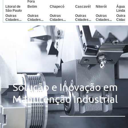
Fora
Litoral de
Betim
Chapecó
Cascavél
Niterói
Águas
São Paulo
Lindas
Outras
Outras
Outras
Outras
Outras
Outras
Cidades...
Cidades...
Cidades...
Cidades...
Cidades...
Cidades
Solução e Inovação em
Manutenção Industrial